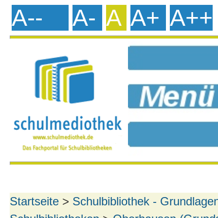
A--
A-
A
A+
A++
Startseite
>
Schulbibliothek - Grundlage