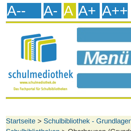
A--
A-
A
A+
A++
Startseite
>
Schulbibliothek - Grundlage