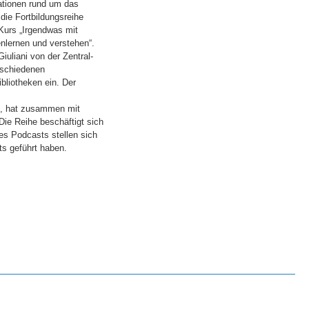
ationen rund um das
die Fortbildungsreihe
-Kurs „Irgendwas mit
nlernen und verstehen“.
uliani von der Zentral-
erschiedenen
bliotheken ein. Der
k, hat zusammen mit
ie Reihe beschäftigt sich
es Podcasts stellen sich
s geführt haben.