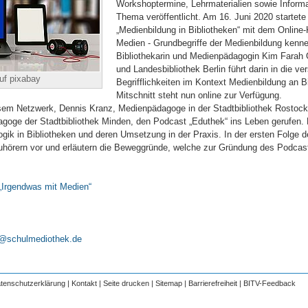
Workshoptermine, Lehrmaterialien sowie Inform
Thema veröffentlicht. Am 16. Juni 2020 startete 
„Medienbildung in Bibliotheken“ mit dem Online
Medien - Grundbegriffe der Medienbildung kenne
Bibliothekarin und Medienpädagogin Kim Farah Gi
und Landesbibliothek Berlin führt darin in die v
uf pixabay
Begrifflichkeiten im Kontext Medienbildung an Bi
Mitschnitt steht nun online zur Verfügung.
esem Netzwerk, Dennis Kranz, Medienpädagoge in der Stadtbibliothek Rostoc
oge der Stadtbibliothek Minden, den Podcast „Eduthek“ ins Leben gerufen. D
ik in Bibliotheken und deren Umsetzung in der Praxis. In der ersten Folge d
hörern vor und erläutern die Beweggründe, welche zur Gründung des Podcast
„Irgendwas mit Medien“
t@schulmediothek.de
tenschutzerklärung
|
Kontakt
|
Seite drucken
|
Sitemap
|
Barrierefreiheit
|
BITV-Feedback