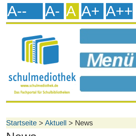
A--
A-
A
A+
A++
Startseite
>
Aktuell
> News