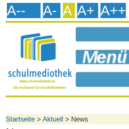
A--
A-
A
A+
A++
Startseite
>
Aktuell
> News