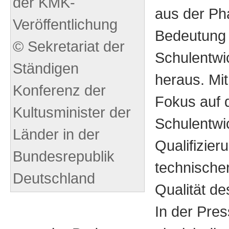
der KMK-
aus der Ph
Veröffentlichung
Bedeutung d
© Sekretariat der
Schulentwi
Ständigen
heraus. Mi
Konferenz der
Fokus auf d
Kultusminister der
Schulentwi
Länder in der
Qualifizier
Bundesrepublik
technischer
Deutschland
Qualität de
In der Pres