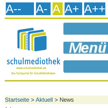
A--
A-
A
A+
A++
Startseite
>
Aktuell
> News