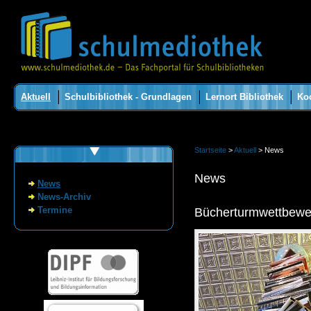
Aktuell
Schulbibliothek - Grundlagen
Lernort Bibliothek
Ko
Startseite
>
Aktuell
> News
News
News
News-Archiv
Termine
Bücherturmwettbewer